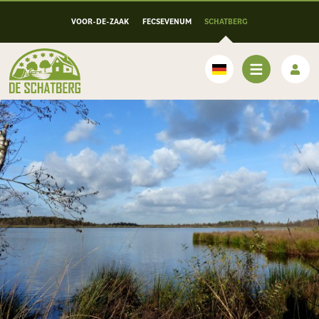
VOOR-DE-ZAAK
FECSEVENUM
SCHATBERG
Deutsch