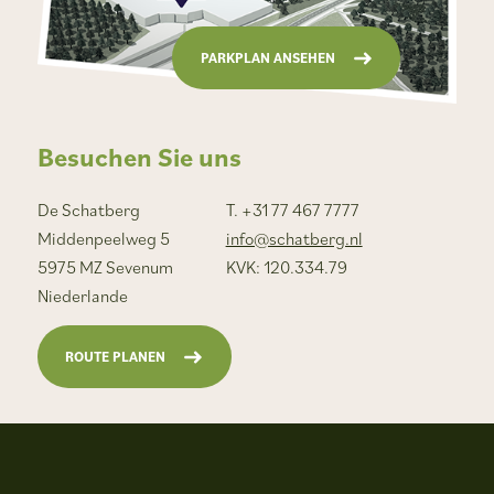
PARKPLAN ANSEHEN
Besuchen Sie uns
De Schatberg
T. +31 77 467 7777
Middenpeelweg 5
info@schatberg.nl
5975 MZ Sevenum
KVK: 120.334.79
Niederlande
ROUTE PLANEN