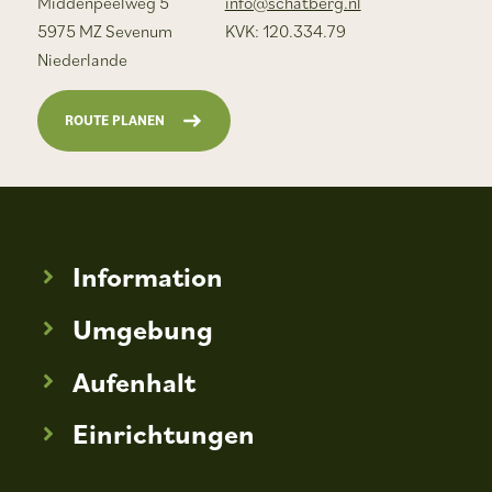
Middenpeelweg 5
info@schatberg.nl
5975 MZ Sevenum
KVK: 120.334.79
Niederlande
ROUTE PLANEN
Information
Umgebung
Aufenhalt
Einrichtungen