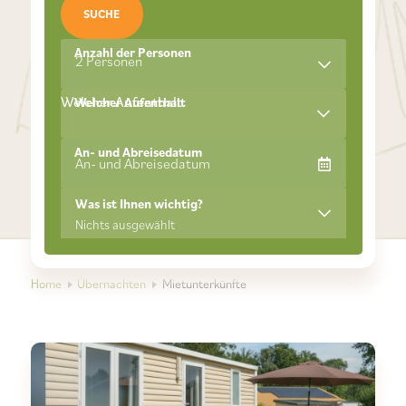
SUCHE
Anzahl der Personen
2 Personen
Welcher Aufenthalt
Welcher Aufenthalt
An- und Abreisedatum
Was ist Ihnen wichtig?
Nichts ausgewählt
Home
Übernachten
Mietunterkünfte