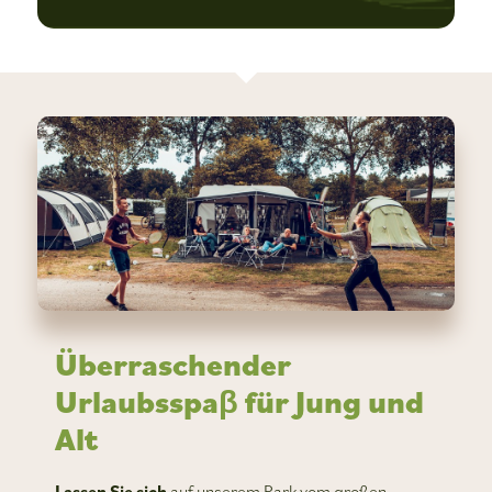
Überraschender
Urlaubsspaβ für Jung und
Alt
Lassen Sie sich
auf unserem Park vom großen