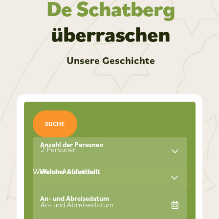
De Schatberg
überraschen
Unsere Geschichte
SUCHE
Anzahl der Personen
2 Personen
Welcher Aufenthalt
Welcher Aufenthalt
An- und Abreisedatum