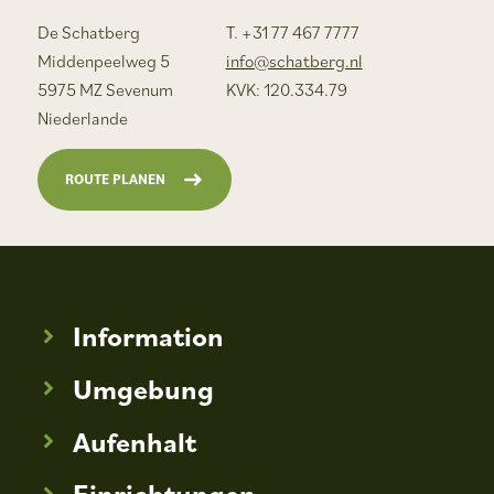
De Schatberg
T. +31 77 467 7777
Middenpeelweg 5
info@schatberg.nl
5975 MZ Sevenum
KVK: 120.334.79
Niederlande
ROUTE PLANEN
Information
Umgebung
Aufenhalt
Einrichtungen