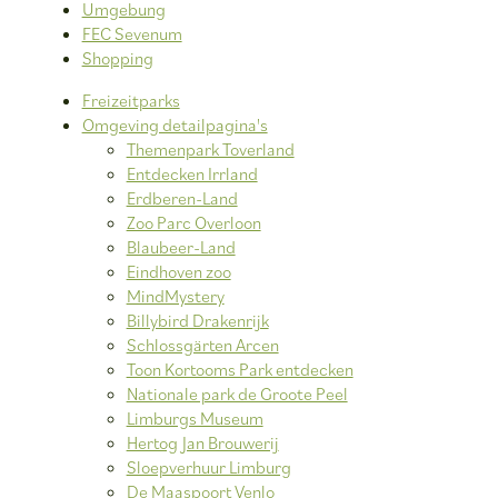
Umgebung
FEC Sevenum
Shopping
Freizeitparks
Omgeving detailpagina's
Themenpark Toverland
Entdecken Irrland
Erdberen-Land
Zoo Parc Overloon
Blaubeer-Land
Eindhoven zoo
MindMystery
Billybird Drakenrijk
Schlossgärten Arcen
Toon Kortooms Park entdecken
Nationale park de Groote Peel
Limburgs Museum
Hertog Jan Brouwerij
Sloepverhuur Limburg
De Maaspoort Venlo