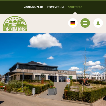
VOOR-DE-ZAAK
FECSEVENUM
SCHATBERG
Deutsch