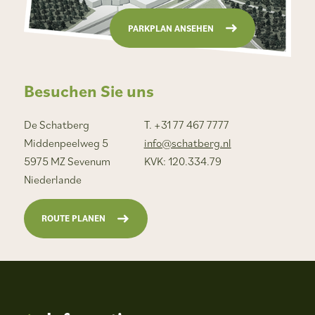
PARKPLAN ANSEHEN
Besuchen Sie uns
De Schatberg
T. +31 77 467 7777
Middenpeelweg 5
info@schatberg.nl
5975 MZ Sevenum
KVK: 120.334.79
Niederlande
ROUTE PLANEN