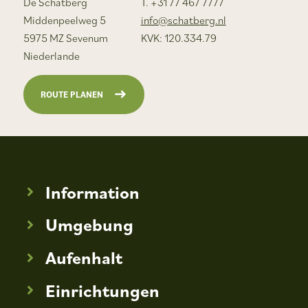
De Schatberg
T. +31 77 467 7777
Middenpeelweg 5
info@schatberg.nl
5975 MZ Sevenum
KVK: 120.334.79
Niederlande
ROUTE PLANEN
Information
Umgebung
Aufenhalt
Einrichtungen