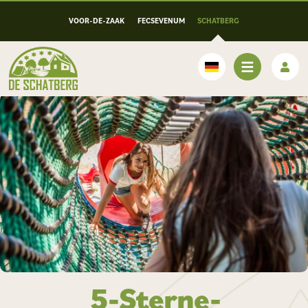
VOOR-DE-ZAAK
FECSEVENUM
SCHATBERG
Deutsch
5-Sterne-