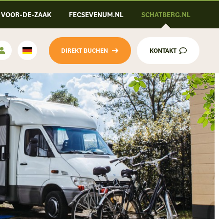
VOOR-DE-ZAAK
FECSEVENUM.NL
SCHATBERG.NL
DIREKT BUCHEN
KONTAKT
Deutsch