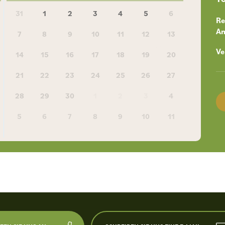
31
1
2
3
4
5
6
Re
An
7
8
9
10
11
12
13
Ve
14
15
16
17
18
19
20
21
22
23
24
25
26
27
28
29
30
1
2
3
4
5
6
7
8
9
10
11