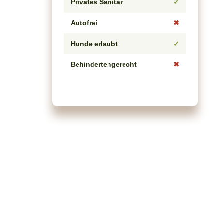
Privates Sanitär
✓
Autofrei
✖
Hunde erlaubt
✓
Behindertengerecht
✖