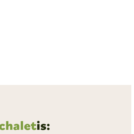
chalet
is: