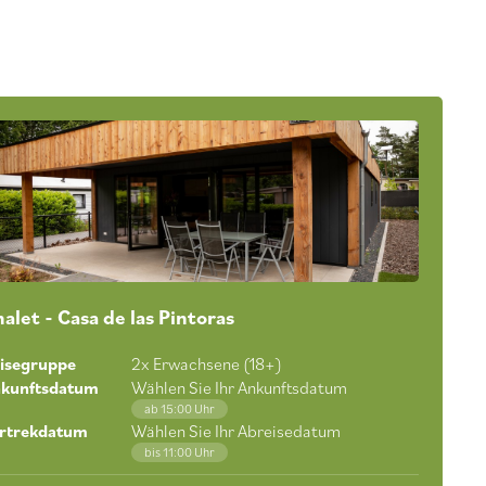
alet - Casa de las Pintoras
isegruppe
2
x Erwachsene (18+)
kunftsdatum
Wählen Sie Ihr Ankunftsdatum
ab 15:00 Uhr
rtrekdatum
Wählen Sie Ihr Abreisedatum
bis 11:00 Uhr