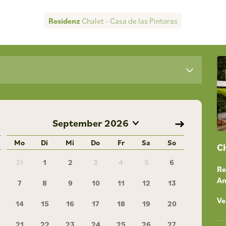
Residenz
Chalet - Casa de las Pintoras
September
2026
Mo
Di
Mi
Do
Fr
Sa
So
Ch
31
1
2
3
4
5
6
Re
An
7
8
9
10
11
12
13
Ve
14
15
16
17
18
19
20
21
22
23
24
25
26
27