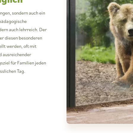
ungen, sondern auch ein
d pädagogische
dern auch lehrreich. Der
eder diesen besonderen
llt werden, oft mit
nd ausreichender
sziel für Familien jeden
sslichen Tag.