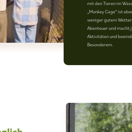
mit den Tieren im Wass
„Monkey Cage“ ist ebenf
weniger gutem Wetter.
Abenteuer und macht j
Aktivitäten und beein
Besonderem.
nglich