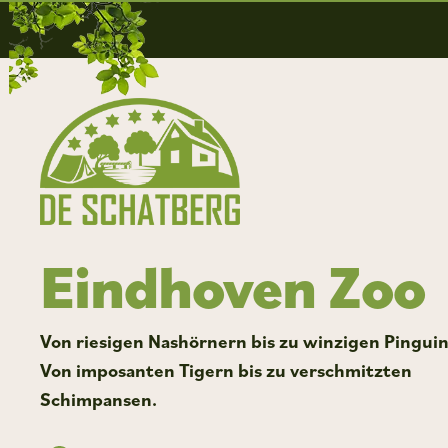
Eindhoven Zoo
Von riesigen Nashörnern bis zu winzigen Pingui
Von imposanten Tigern bis zu verschmitzten
Schimpansen.