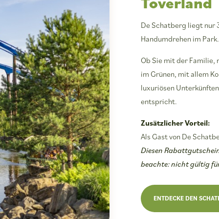
Toverland
De Schatberg liegt nur 3
Handumdrehen im Park. I
Ob Sie mit der Familie,
im Grünen, mit allem Ko
luxuriösen Unterkünften
entspricht.
Zusätzlicher Vorteil:
Als Gast von De Schatbe
Diesen Rabattgutschein 
beachte: nicht gültig f
ENTDECKE DEN SCHAT