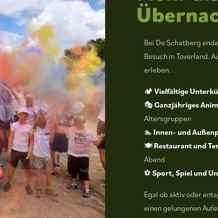
Überna
Bei De Schatberg ende
Besuch in Toverland. Au
erleben.
🏕️
Vielfältige Unterk
🎭
Ganzjähriges Ani
Altersgruppen
🏊
Innen- und Außenp
🍽️
Restaurant und Te
Abend
⚽
Sport, Spiel und U
Egal ob aktiv oder entsp
einen gelungenen Aufe