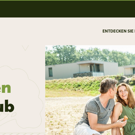
ENTDECKEN SIE
en
ub